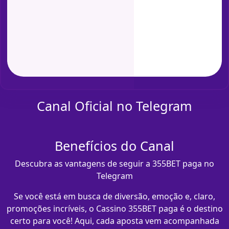
Canal Oficial no Telegram
Benefícios do Canal
Descubra as vantagens de seguir a 355BET paga no
Telegram
Se você está em busca de diversão, emoção e, claro,
promoções incríveis, o Cassino 355BET paga é o destino
certo para você! Aqui, cada aposta vem acompanhada