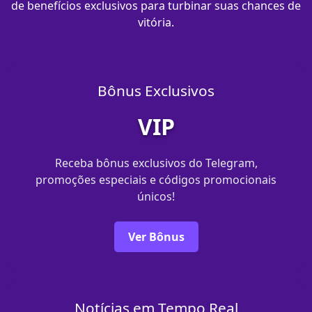
de benefícios exclusivos para turbinar suas chances de
vitória.
Bônus Exclusivos
VIP
Receba bônus exclusivos do Telegram,
promoções especiais e códigos promocionais
únicos!
Ver Bônus
Notícias em Tempo Real