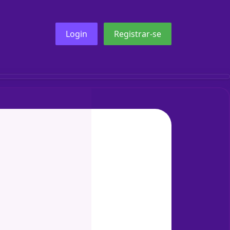
Login
Registrar-se