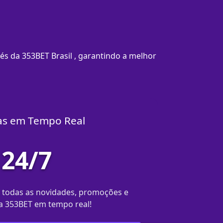
vés da 353BET Brasil , garantindo a melhor
as em Tempo Real
24/7
e todas as novidades, promoções e
a 353BET em tempo real!