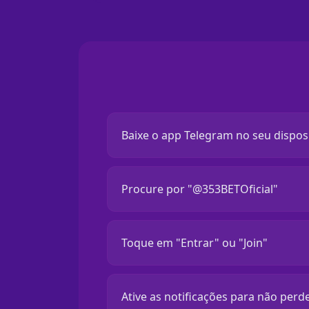
Baixe o app Telegram no seu disposi
Procure por "@353BETOficial"
Toque em "Entrar" ou "Join"
Ative as notificações para não perd