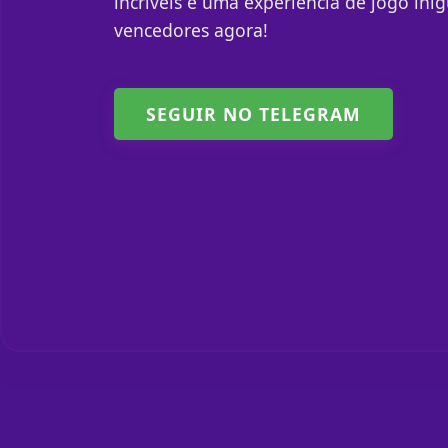
incríveis e uma experiência de jogo inig
vencedores agora!
SEGUIR NO TELEGRAM