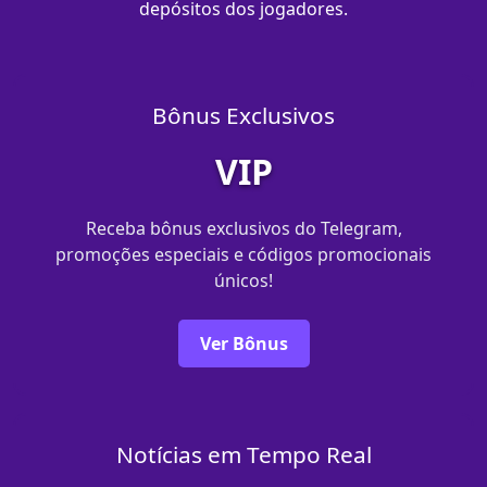
depósitos dos jogadores.
Bônus Exclusivos
VIP
Receba bônus exclusivos do Telegram,
promoções especiais e códigos promocionais
únicos!
Ver Bônus
Notícias em Tempo Real