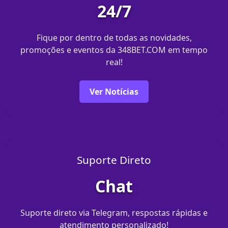
24/7
Fique por dentro de todas as novidades,
promoções e eventos da 348BET.COM em tempo
real!
Ver Notícias
Suporte Direto
Chat
Suporte direto via Telegram, respostas rápidas e
atendimento personalizado!