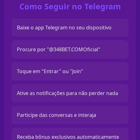
Como Seguir no Telegram
Baixe o app Telegram no seu dispositivo
Procure por "@348BET.COMOficial"
Toque em "Entrar" ou "Join"
Ative as notificações para não perder nada
Participe das conversas e interaja
Receba bônus exclusivos automaticamente