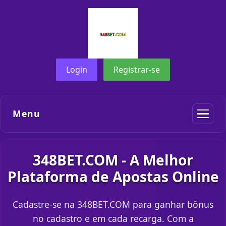
Login
Registrar-se
Menu
348BET.COM - A Melhor
Plataforma de Apostas Online
Cadastre-se na 348BET.COM para ganhar bônus
no cadastro e em cada recarga. Com a