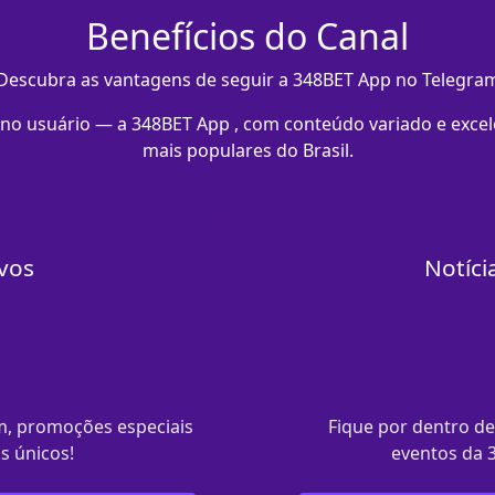
Benefícios do Canal
Descubra as vantagens de seguir a 348BET App no Telegra
 no usuário — a 348BET App , com conteúdo variado e exce
mais populares do Brasil.
vos
Notíci
m, promoções especiais
Fique por dentro d
s únicos!
eventos da 