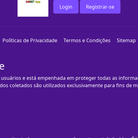
Login
Registrar-se
Políticas de Privacidade
Termos e Condições
Sitemap
de
s usuários e está empenhada em proteger todas as informa
os coletados são utilizados exclusivamente para fins de m