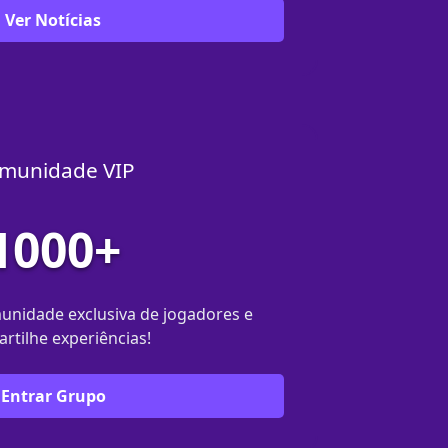
Ver Notícias
munidade VIP
1000+
unidade exclusiva de jogadores e
rtilhe experiências!
Entrar Grupo