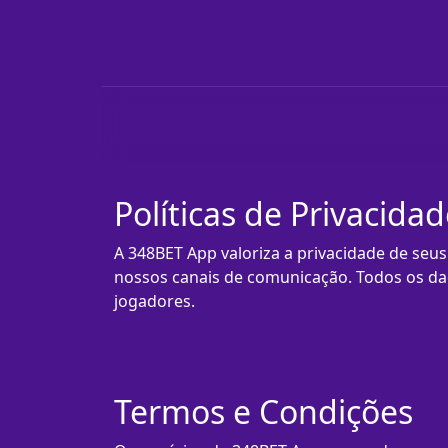
Políticas de Privacida
A 348BET App valoriza a privacidade de seu
nossos canais de comunicação. Todos os dad
jogadores.
Termos e Condições