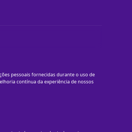
ções pessoais fornecidas durante o uso de
elhoria contínua da experiência de nossos