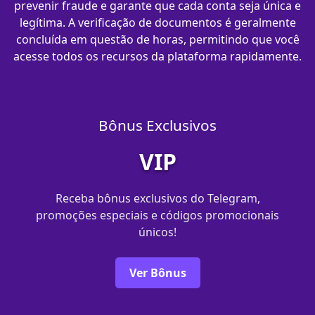
prevenir fraude e garante que cada conta seja única e
legítima. A verificação de documentos é geralmente
concluída em questão de horas, permitindo que você
acesse todos os recursos da plataforma rapidamente.
Bônus Exclusivos
VIP
Receba bônus exclusivos do Telegram,
promoções especiais e códigos promocionais
únicos!
Ver Bônus