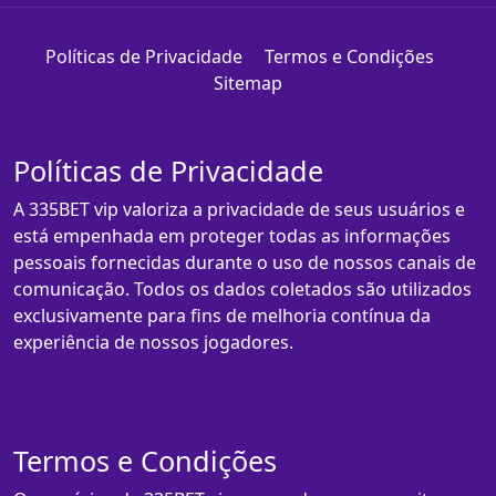
Políticas de Privacidade
Termos e Condições
Sitemap
Políticas de Privacidade
A 335BET vip valoriza a privacidade de seus usuários e
está empenhada em proteger todas as informações
pessoais fornecidas durante o uso de nossos canais de
comunicação. Todos os dados coletados são utilizados
exclusivamente para fins de melhoria contínua da
experiência de nossos jogadores.
Termos e Condições