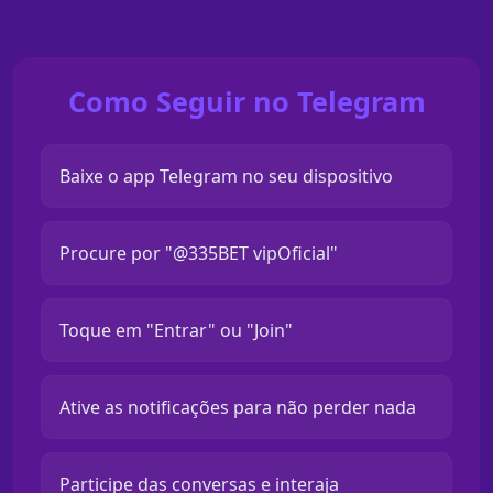
Como Seguir no Telegram
Baixe o app Telegram no seu dispositivo
Procure por "@335BET vipOficial"
Toque em "Entrar" ou "Join"
Ative as notificações para não perder nada
Participe das conversas e interaja