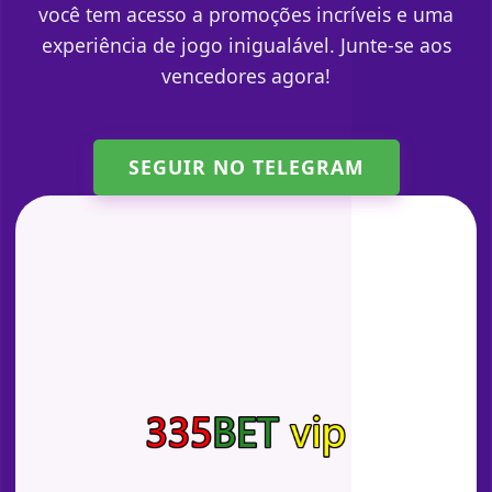
você tem acesso a promoções incríveis e uma
experiência de jogo inigualável. Junte-se aos
vencedores agora!
SEGUIR NO TELEGRAM