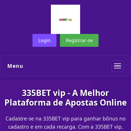
Login
Registrar-se
Menu
335BET vip - A Melhor
Plataforma de Apostas Online
Cadastre-se na 335BET vip para ganhar bônus no
cadastro e em cada recarga. Com a 335BET vip,