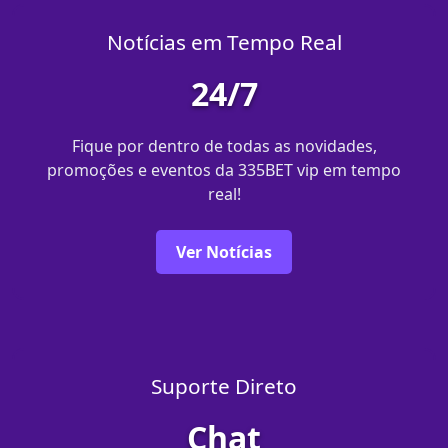
Notícias em Tempo Real
24/7
Fique por dentro de todas as novidades,
promoções e eventos da 335BET vip em tempo
real!
Ver Notícias
Suporte Direto
Chat