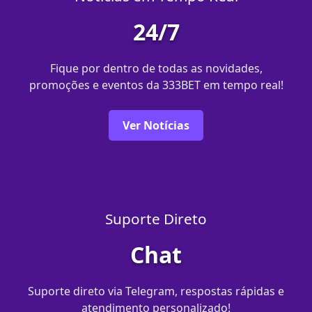
24/7
Fique por dentro de todas as novidades,
promoções e eventos da 333BET em tempo real!
Ver Notícias
Suporte Direto
Chat
Suporte direto via Telegram, respostas rápidas e
atendimento personalizado!