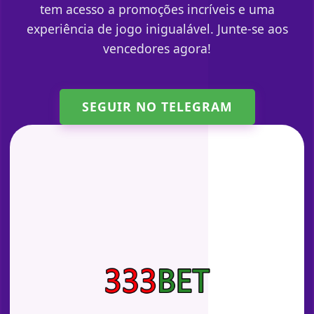
tem acesso a promoções incríveis e uma
experiência de jogo inigualável. Junte-se aos
vencedores agora!
SEGUIR NO TELEGRAM