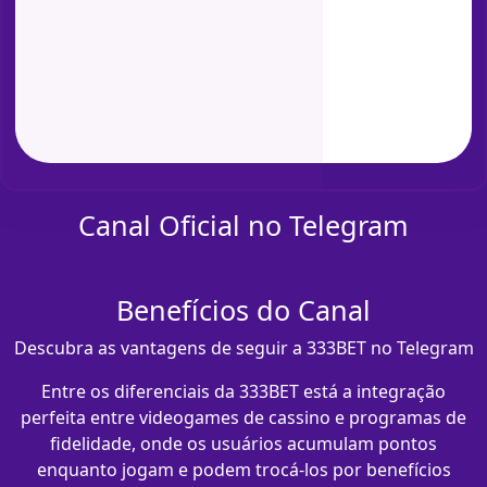
Canal Oficial no Telegram
Benefícios do Canal
Descubra as vantagens de seguir a 333BET no Telegram
Entre os diferenciais da 333BET está a integração
perfeita entre videogames de cassino e programas de
fidelidade, onde os usuários acumulam pontos
enquanto jogam e podem trocá-los por benefícios