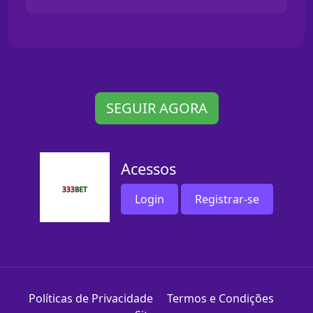
SEGUIR AGORA
Acessos
Login
Registrar-se
Políticas de Privacidade
Termos e Condições