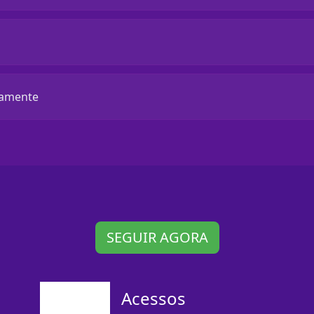
camente
SEGUIR AGORA
Acessos