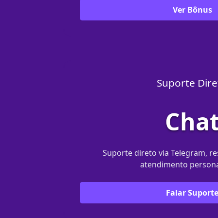
Ver Bônus
Suporte Dire
Cha
Suporte direto via Telegram, r
atendimento persona
Falar Suport