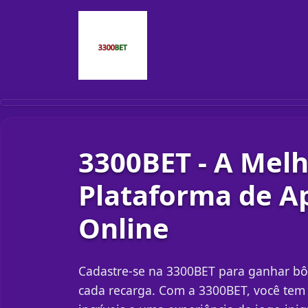
3300BET - A Mel
Plataforma de A
Online
Cadastre-se na 3300BET para ganhar bô
cada recarga. Com a 3300BET, você tem