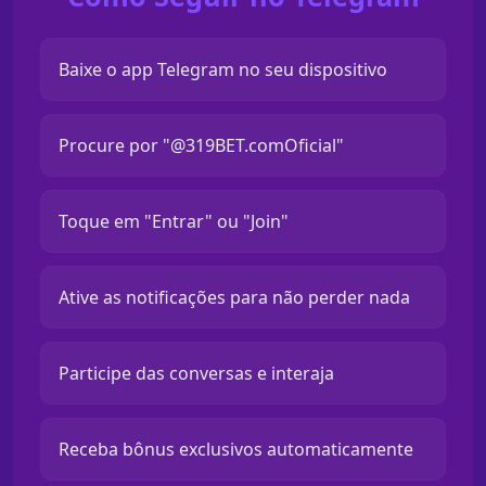
Baixe o app Telegram no seu dispositivo
Procure por "@319BET.comOficial"
Toque em "Entrar" ou "Join"
Ative as notificações para não perder nada
Participe das conversas e interaja
Receba bônus exclusivos automaticamente