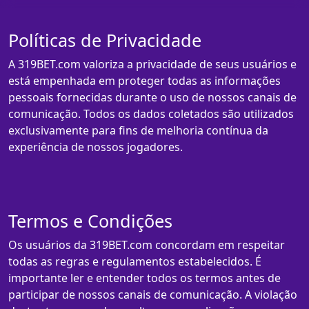
Políticas de Privacidade
A 319BET.com valoriza a privacidade de seus usuários e
está empenhada em proteger todas as informações
pessoais fornecidas durante o uso de nossos canais de
comunicação. Todos os dados coletados são utilizados
exclusivamente para fins de melhoria contínua da
experiência de nossos jogadores.
Termos e Condições
Os usuários da 319BET.com concordam em respeitar
todas as regras e regulamentos estabelecidos. É
importante ler e entender todos os termos antes de
participar de nossos canais de comunicação. A violação