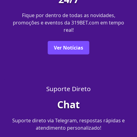
Fique por dentro de todas as novidades,
promoções e eventos da 319BET.com em tempo
real!
Ver Notícias
Suporte Direto
Chat
Suporte direto via Telegram, respostas rápidas e
atendimento personalizado!