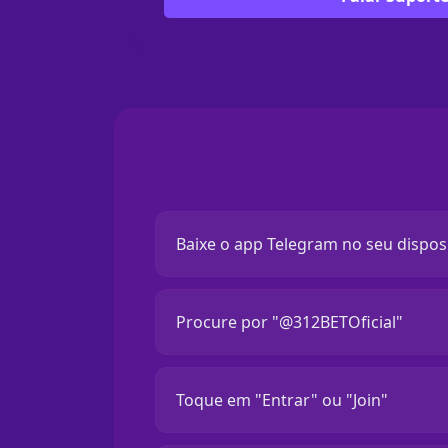
Baixe o app Telegram no seu disposi
Procure por "@312BETOficial"
Toque em "Entrar" ou "Join"