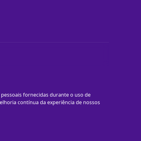
 pessoais fornecidas durante o uso de
elhoria contínua da experiência de nossos