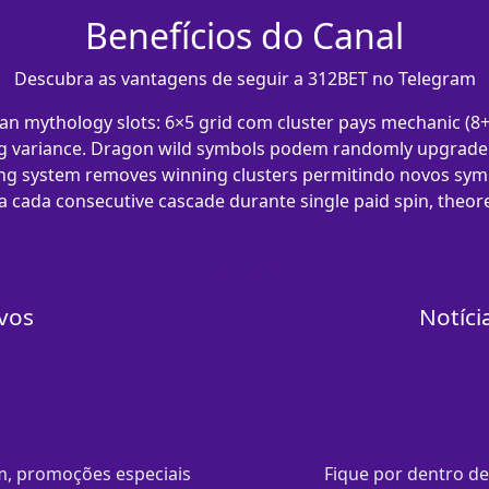
Benefícios do Canal
Descubra as vantagens de seguir a 312BET no Telegram
an mythology slots: 6×5 grid com cluster pays mechanic (8
lling variance. Dragon wild symbols podem randomly upgrad
ing system removes winning clusters permitindo novos symbol
a cada consecutive cascade durante single paid spin, theoret
vos
Notíci
m, promoções especiais
Fique por dentro d