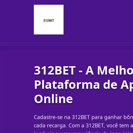
312BET - A Melh
Plataforma de A
Online
Cadastre-se na 312BET para ganhar bôn
cada recarga. Com a 312BET, você tem 