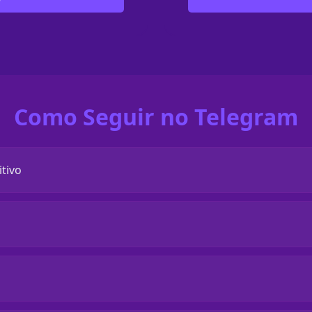
Como Seguir no Telegram
tivo