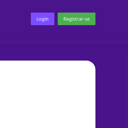
Login
Registrar-se