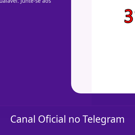
ualável. Junte-se aos
Canal Oficial no Telegram