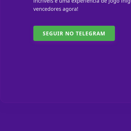
incríveis e uma experiência de jogo inig
vencedores agora!
SEGUIR NO TELEGRAM