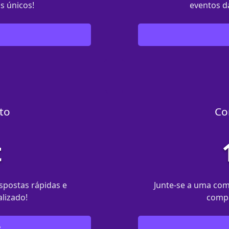
s únicos!
eventos d
to
Co
t
espostas rápidas e
Junte-se a uma com
lizado!
compa
e