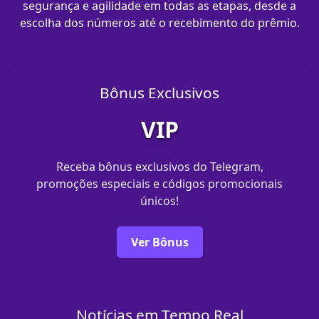
segurança e agilidade em todas as etapas, desde a
escolha dos números até o recebimento do prêmio.
Bônus Exclusivos
VIP
Receba bônus exclusivos do Telegram,
promoções especiais e códigos promocionais
únicos!
Ver Bônus
Notícias em Tempo Real