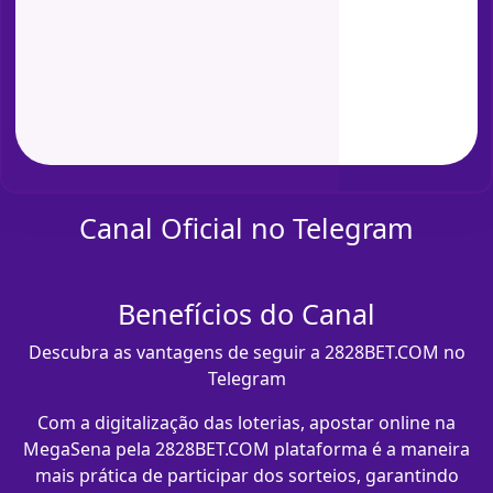
Canal Oficial no Telegram
Benefícios do Canal
Descubra as vantagens de seguir a 2828BET.COM no
Telegram
Com a digitalização das loterias, apostar online na
MegaSena pela 2828BET.COM plataforma é a maneira
mais prática de participar dos sorteios, garantindo