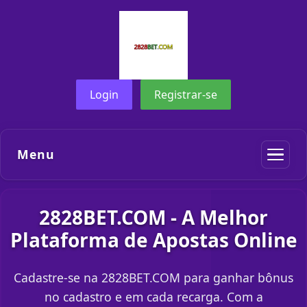
Login
Registrar-se
Menu
2828BET.COM - A Melhor
Plataforma de Apostas Online
Cadastre-se na 2828BET.COM para ganhar bônus
no cadastro e em cada recarga. Com a