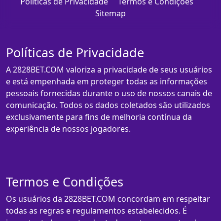
Políticas de Privacidade
Termos e Condições
Sitemap
Políticas de Privacidade
A 2828BET.COM valoriza a privacidade de seus usuários
e está empenhada em proteger todas as informações
pessoais fornecidas durante o uso de nossos canais de
comunicação. Todos os dados coletados são utilizados
exclusivamente para fins de melhoria contínua da
experiência de nossos jogadores.
Termos e Condições
Os usuários da 2828BET.COM concordam em respeitar
todas as regras e regulamentos estabelecidos. É