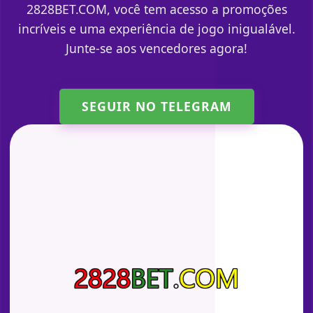
2828BET.COM, você tem acesso a promoções
incríveis e uma experiência de jogo inigualável.
Junte-se aos vencedores agora!
SEGUIR NO TELEGRAM