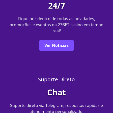
24/7
Fique por dentro de todas as novidades,
promoções e eventos da 27BET casino em tempo
real!
Ver Notícias
Suporte Direto
Chat
Suporte direto via Telegram, respostas rápidas e
atendimento personalizado!