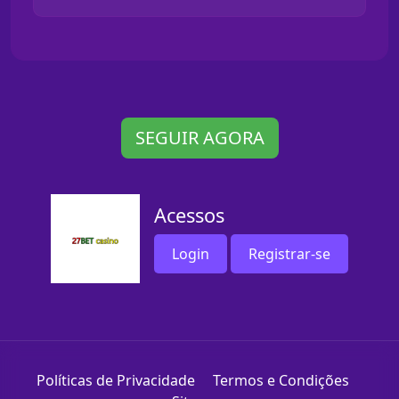
SEGUIR AGORA
Acessos
Login
Registrar-se
Políticas de Privacidade
Termos e Condições