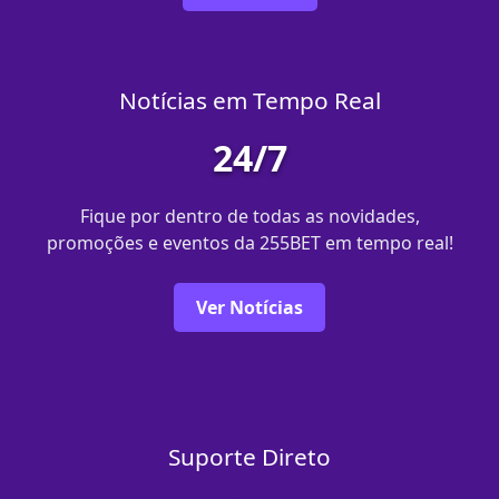
Notícias em Tempo Real
24/7
Fique por dentro de todas as novidades,
promoções e eventos da 255BET em tempo real!
Ver Notícias
Suporte Direto