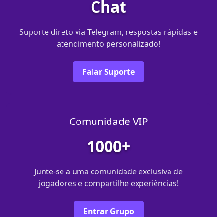
Chat
Suporte direto via Telegram, respostas rápidas e
atendimento personalizado!
Falar Suporte
Comunidade VIP
1000+
Junte-se a uma comunidade exclusiva de
jogadores e compartilhe experiências!
Entrar Grupo