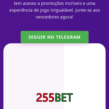
tem acesso a promoções incríveis e uma
experiência de jogo inigualável. Junte-se aos
vencedores agora!
SEGUIR NO TELEGRAM