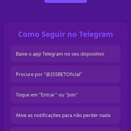
Como Seguir no Telegram
Baixe o app Telegram no seu dispositivo
Procure por "@255BETOficial"
Toque em "Entrar" ou "Join"
Ative as notificações para não perder nada