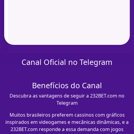
Canal Oficial no Telegram
Benefícios do Canal
Descubra as vantagens de seguir a 232BET.com no
Telegram
Muitos brasileiros preferem cassinos com gráficos
inspirados em videogames e mecânicas dinâmicas, e a
232BET.com responde a essa demanda com jogos