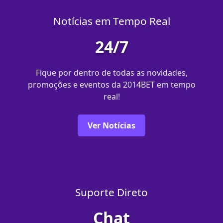
Notícias em Tempo Real
24/7
Fique por dentro de todas as novidades,
promoções e eventos da 2014BET em tempo
real!
Ver Notícias
Suporte Direto
Chat