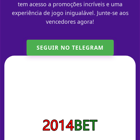
tem acesso a promoções incríveis e uma
experiência de jogo inigualável. Junte-se aos
vencedores agora!
SEGUIR NO TELEGRAM