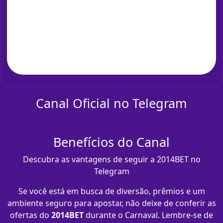
Canal Oficial no Telegram
Benefícios do Canal
Descubra as vantagens de seguir a 2014BET no
Telegram
Se você está em busca de diversão, prêmios e um
ambiente seguro para apostar, não deixe de conferir as
ofertas do
2014BET
durante o Carnaval. Lembre-se de