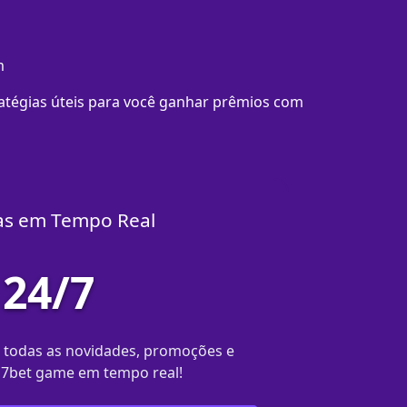
m
ratégias úteis para você ganhar prêmios com
as em Tempo Real
24/7
e todas as novidades, promoções e
17bet game em tempo real!