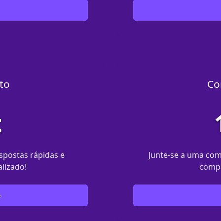
to
Co
t
espostas rápidas e
Junte-se a uma com
lizado!
compa
e