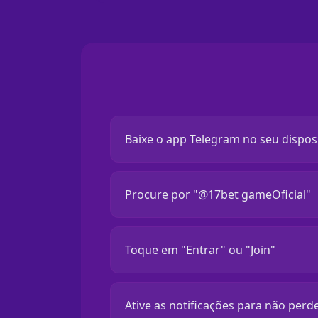
Baixe o app Telegram no seu disposi
Procure por "@17bet gameOficial"
Toque em "Entrar" ou "Join"
Ative as notificações para não perd