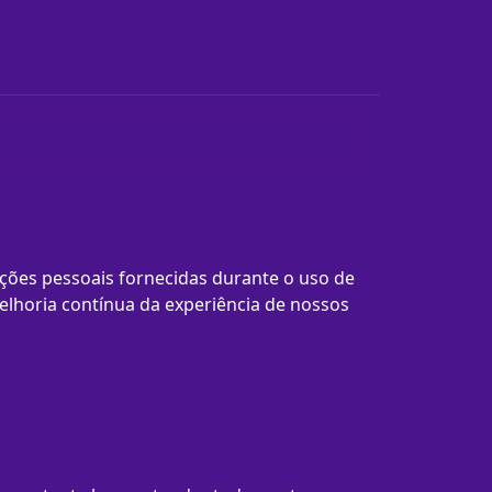
ções pessoais fornecidas durante o uso de
elhoria contínua da experiência de nossos