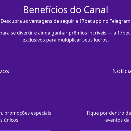
Benefícios do Canal
Descubra as vantagens de seguir a 17bet app no Telegram
 para se divertir e ainda ganhar prêmios incríveis — a 17
exclusivos para multiplicar seus lucros.
vos
Notíci
m, promoções especiais
Fique por dentro d
s únicos!
eventos da