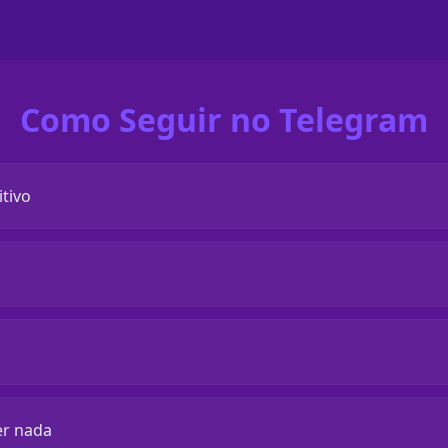
Como Seguir no Telegram
tivo
er nada