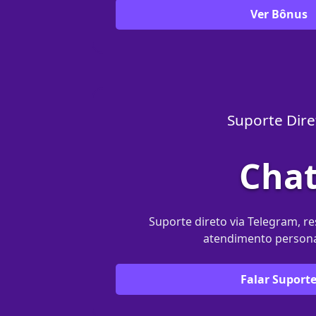
Ver Bônus
Suporte Dire
Cha
Suporte direto via Telegram, r
atendimento persona
Falar Suport