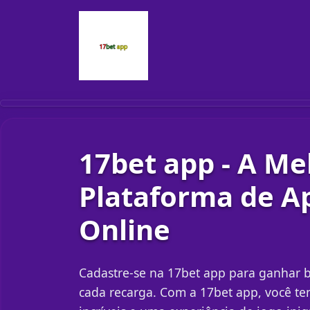
17bet app - A Me
Plataforma de A
Online
Cadastre-se na 17bet app para ganhar 
cada recarga. Com a 17bet app, você t