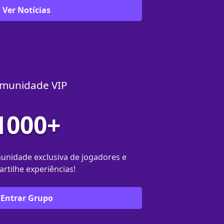
Ver Notícias
munidade VIP
1000+
unidade exclusiva de jogadores e
rtilhe experiências!
Entrar Grupo