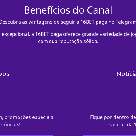
Benefícios do Canal
Descubra as vantagens de seguir a 16BET paga no Telegra
 excepcional, a 16BET paga oferece grande variedade de j
com sua reputação sólida.
vos
Notíci
m, promoções especiais
Fique por dentro d
s únicos!
eventos da 