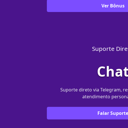
Ver Bônus
Suporte Dire
Cha
Suporte direto via Telegram, r
atendimento persona
Falar Suport