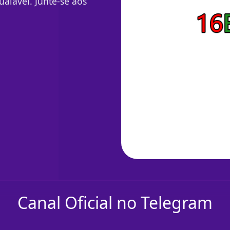
ualável. Junte-se aos
Canal Oficial no Telegram