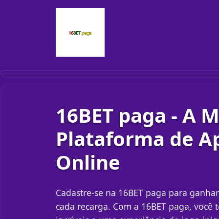
16BET paga - A 
Plataforma de A
Online
Cadastre-se na 16BET paga para ganhar
cada recarga. Com a 16BET paga, você 