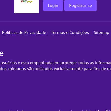
Login
Registrar-se
Políticas de Privacidade
Termos e Condições
Sitemap
de
s usuários e está empenhada em proteger todas as informa
os coletados são utilizados exclusivamente para fins de m