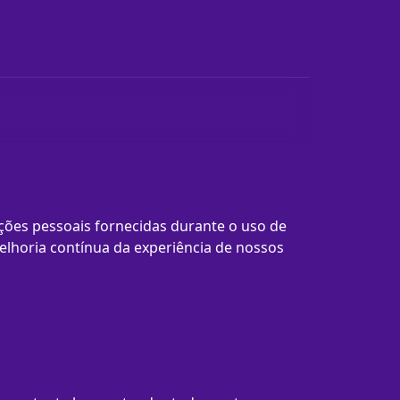
ções pessoais fornecidas durante o uso de
elhoria contínua da experiência de nossos