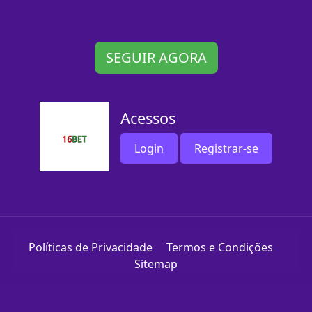
SEGUIR AGORA
Acessos
Login
Registrar-se
Políticas de Privacidade
Termos e Condições
Sitemap