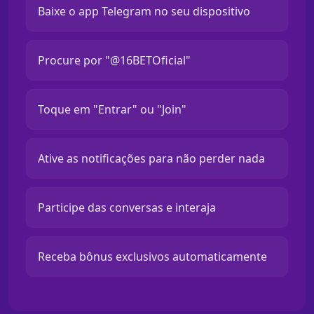
Baixe o app Telegram no seu dispositivo
Procure por "@16BETOficial"
Toque em "Entrar" ou "Join"
Ative as notificações para não perder nada
Participe das conversas e interaja
Receba bônus exclusivos automaticamente