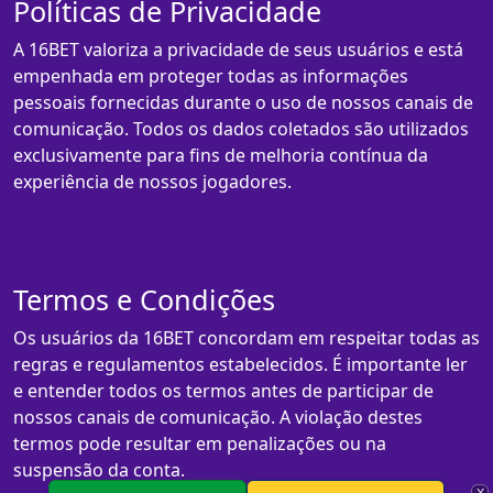
Políticas de Privacidade
A 16BET valoriza a privacidade de seus usuários e está
empenhada em proteger todas as informações
pessoais fornecidas durante o uso de nossos canais de
comunicação. Todos os dados coletados são utilizados
exclusivamente para fins de melhoria contínua da
experiência de nossos jogadores.
Termos e Condições
Os usuários da 16BET concordam em respeitar todas as
regras e regulamentos estabelecidos. É importante ler
e entender todos os termos antes de participar de
nossos canais de comunicação. A violação destes
termos pode resultar em penalizações ou na
suspensão da conta.