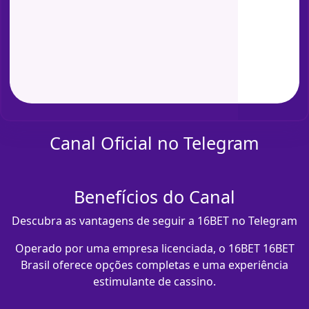
Canal Oficial no Telegram
Benefícios do Canal
Descubra as vantagens de seguir a 16BET no Telegram
Operado por uma empresa licenciada, o 16BET 16BET
Brasil oferece opções completas e uma experiência
estimulante de cassino.