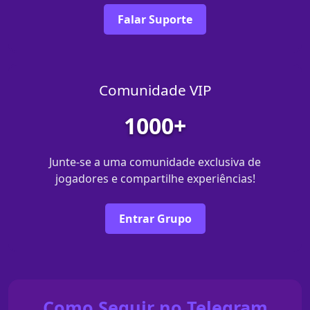
Falar Suporte
Comunidade VIP
1000+
Junte-se a uma comunidade exclusiva de
jogadores e compartilhe experiências!
Entrar Grupo
Como Seguir no Telegram