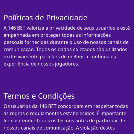
Políticas de Privacidade
A 146 BET valoriza a privacidade de seus usuários e está
empenhada em proteger todas as informações
pessoais fornecidas durante o uso de nossos canais de
comunicação. Todos os dados coletados são utilizados
exclusivamente para fins de melhoria contínua da
experiência de nossos jogadores.
Termos e Condições
Os usuários da 146 BET concordam em respeitar todas
as regras e regulamentos estabelecidos. É importante
ler e entender todos os termos antes de participar de
nossos canais de comunicação. A violação destes