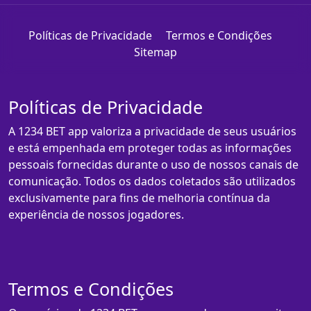
Políticas de Privacidade
Termos e Condições
Sitemap
Políticas de Privacidade
A 1234 BET app valoriza a privacidade de seus usuários
e está empenhada em proteger todas as informações
pessoais fornecidas durante o uso de nossos canais de
comunicação. Todos os dados coletados são utilizados
exclusivamente para fins de melhoria contínua da
experiência de nossos jogadores.
Termos e Condições