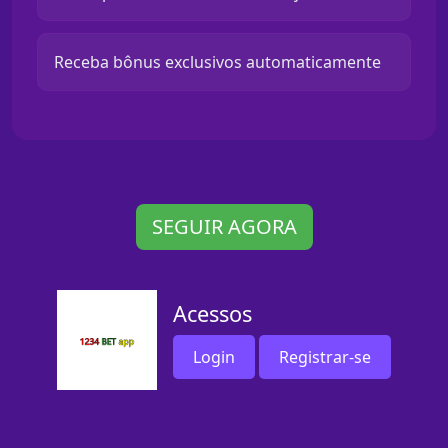
Receba bônus exclusivos automaticamente
SEGUIR AGORA
Acessos
Login
Registrar-se