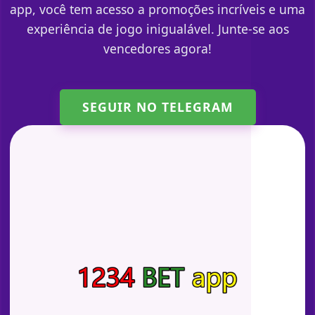
app, você tem acesso a promoções incríveis e uma
experiência de jogo inigualável. Junte-se aos
vencedores agora!
SEGUIR NO TELEGRAM