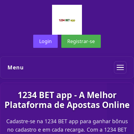
Login
Registrar-se
Menu
1234 BET app - A Melhor
Plataforma de Apostas Online
Cadastre-se na 1234 BET app para ganhar bônus
no cadastro e em cada recarga. Com a 1234 BET