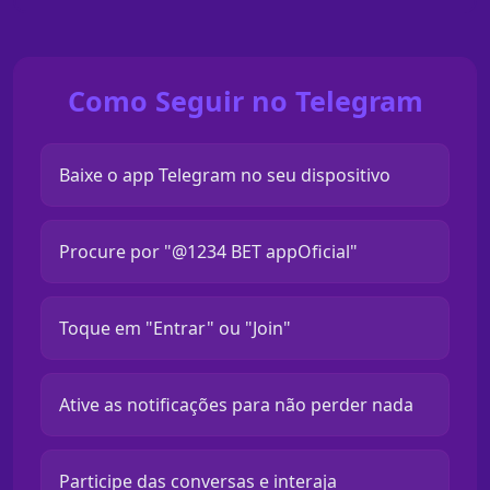
Como Seguir no Telegram
Baixe o app Telegram no seu dispositivo
Procure por "@1234 BET appOficial"
Toque em "Entrar" ou "Join"
Ative as notificações para não perder nada
Participe das conversas e interaja