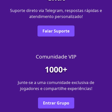
Suporte direto via Telegram, respostas rápidas e
atendimento personalizado!
Falar Suporte
Comunidade VIP
1000+
Junte-se a uma comunidade exclusiva de
jogadores e compartilhe experiências!
Entrar Grupo