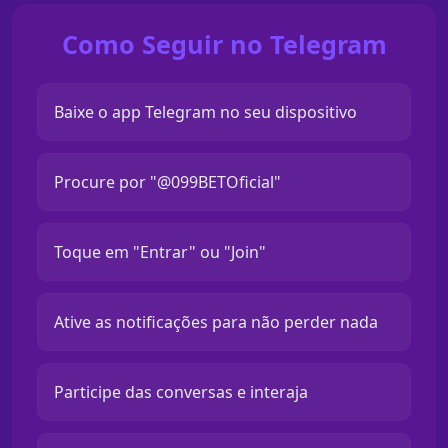
Como Seguir no Telegram
Baixe o app Telegram no seu dispositivo
Procure por "@099BETOficial"
Toque em "Entrar" ou "Join"
Ative as notificações para não perder nada
Participe das conversas e interaja