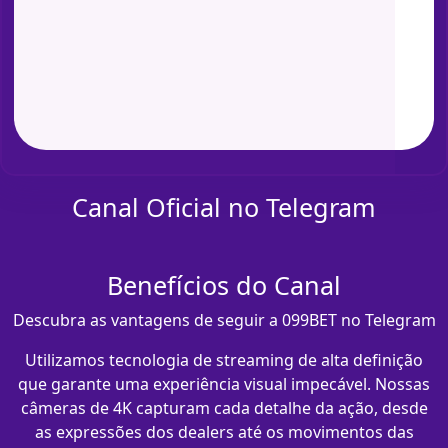
Canal Oficial no Telegram
Benefícios do Canal
Descubra as vantagens de seguir a 099BET no Telegram
Utilizamos tecnologia de streaming de alta definição
que garante uma experiência visual impecável. Nossas
câmeras de 4K capturam cada detalhe da ação, desde
as expressões dos dealers até os movimentos das