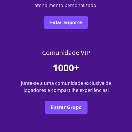
atendimento personalizado!
Falar Suporte
Comunidade VIP
1000+
Junte-se a uma comunidade exclusiva de
jogadores e compartilhe experiências!
Entrar Grupo