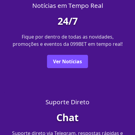
Notícias em Tempo Real
24/7
Fique por dentro de todas as novidades,
promoções e eventos da 099BET em tempo real!
Ver Notícias
Suporte Direto
Chat
Suporte direto via Telegram, respostas rápidas e