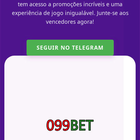
tem acesso a promoções incríveis e uma
experiência de jogo inigualável. Junte-se aos
vencedores agora!
SEGUIR NO TELEGRAM