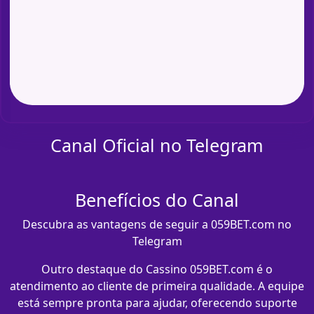
Canal Oficial no Telegram
Benefícios do Canal
Descubra as vantagens de seguir a 059BET.com no
Telegram
Outro destaque do Cassino 059BET.com é o
atendimento ao cliente de primeira qualidade. A equipe
está sempre pronta para ajudar, oferecendo suporte