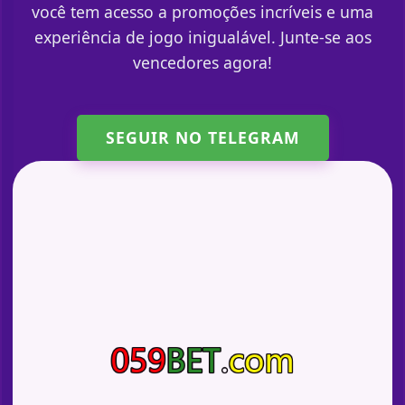
você tem acesso a promoções incríveis e uma
experiência de jogo inigualável. Junte-se aos
vencedores agora!
SEGUIR NO TELEGRAM