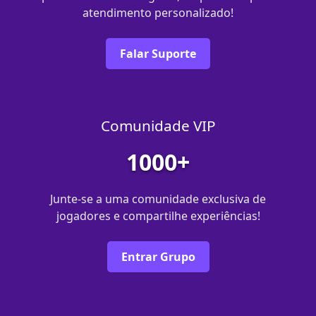
atendimento personalizado!
Falar Suporte
Comunidade VIP
1000+
Junte-se a uma comunidade exclusiva de
jogadores e compartilhe experiências!
Entrar Grupo