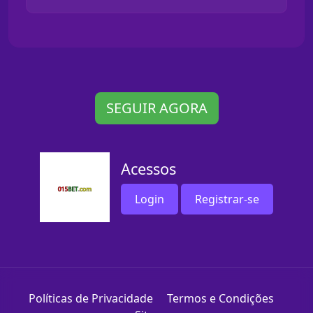
SEGUIR AGORA
Acessos
Login
Registrar-se
Políticas de Privacidade
Termos e Condições