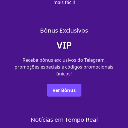
mais fácil!
Bônus Exclusivos
VIP
Receba bônus exclusivos do Telegram,
promoções especiais e códigos promocionais
únicos!
Ver Bônus
Notícias em Tempo Real