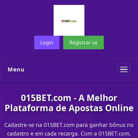
Login
Registrar-se
Menu
015BET.com - A Melhor
Plataforma de Apostas Online
Cadastre-se na 015BET.com para ganhar bônus no
cadastro e em cada recarga. Com a 015BET.com,