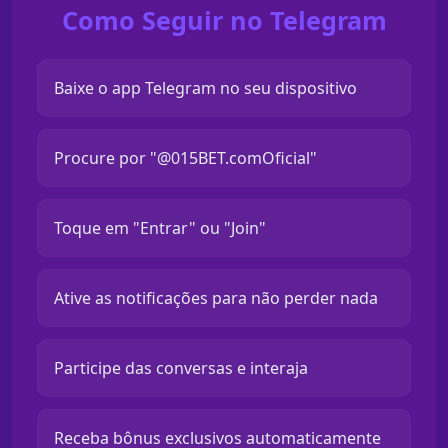
Como Seguir no Telegram
Baixe o app Telegram no seu dispositivo
Procure por "@015BET.comOficial"
Toque em "Entrar" ou "Join"
Ative as notificações para não perder nada
Participe das conversas e interaja
Receba bônus exclusivos automaticamente