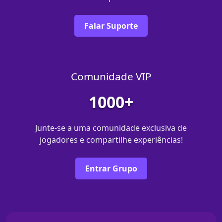
Falar Suporte
Comunidade VIP
1000+
Junte-se a uma comunidade exclusiva de
jogadores e compartilhe experiências!
Entrar Grupo