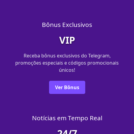
Bônus Exclusivos
VIP
Receba bônus exclusivos do Telegram,
promoções especiais e códigos promocionais
únicos!
Ver Bônus
Notícias em Tempo Real
24/7