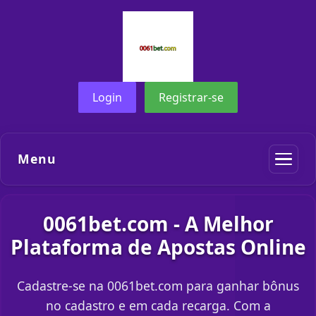
Login
Registrar-se
Menu
0061bet.com - A Melhor
Plataforma de Apostas Online
Cadastre-se na 0061bet.com para ganhar bônus
no cadastro e em cada recarga. Com a