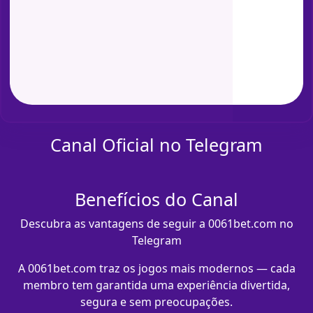
Canal Oficial no Telegram
Benefícios do Canal
Descubra as vantagens de seguir a 0061bet.com no
Telegram
A 0061bet.com traz os jogos mais modernos — cada
membro tem garantida uma experiência divertida,
segura e sem preocupações.