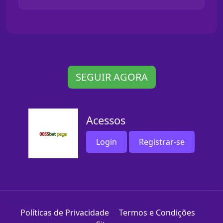
SEGUIR AGORA
Acessos
Login
Registrar-se
Políticas de Privacidade
Termos e Condições