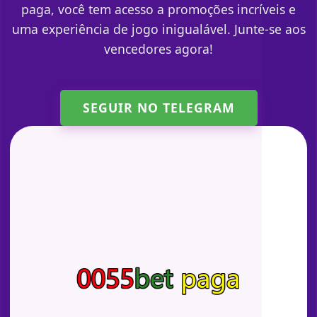
paga, você tem acesso a promoções incríveis e
uma experiência de jogo inigualável. Junte-se aos
vencedores agora!
SEGUIR NO TELEGRAM