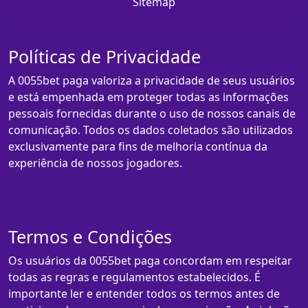
Sitemap
Políticas de Privacidade
A 0055bet paga valoriza a privacidade de seus usuários
e está empenhada em proteger todas as informações
pessoais fornecidas durante o uso de nossos canais de
comunicação. Todos os dados coletados são utilizados
exclusivamente para fins de melhoria contínua da
experiência de nossos jogadores.
Termos e Condições
Os usuários da 0055bet paga concordam em respeitar
todas as regras e regulamentos estabelecidos. É
importante ler e entender todos os termos antes de